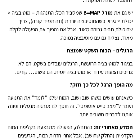
יש גם את
מודל
B=MAP
שמסביר הכל: התנהגות = מוטיבציה ×
יכולת × גירוי. כשהמוטיבציה יורדת (וזה תמיד קורה), צריך
שהיכולת תהיה גבוהה מאוד. אבל אם נהפוך את הפעולה לקלה
מאוד, נצליח גם עם מוטיבציה נמוכה.
הרגלים – הכוח השקט שמנצח
בניגוד למוטיבציה הרועשת, הרגלים עובדים בשקט. הם לא
צריכים הצעות עידוד או מוטיבציה יומית. הם פשוט… קורים.
מה הופך הרגל לכל כך חזק
?
כשאנחנו עושים משהו שוב ושוב, המוח שלנו "לומד" את התנועה
ועובר ל"מצב טייס אוטומטי". זה חוסך לנו אנרגיה מנטלית ופונה
אותנו לדברים חשובים יותר.
המדע מאחורי זה
:
בהתחלה, הפעולה מתבצעת בקליפת המוח
הקדמית (החלק שחושב). אבל אחרי חזרות רבות, הגרעינים