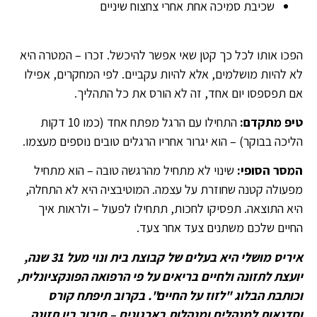
שכיבת סמיכה אחת אחרי צחצוח שיניים
הפכו אותו לכל כך קטן שאי אפשר להיכשל. זכרו – המטרה היא
לא להיות מושלמים, אלא להיות עקביים. לפי המחקרים, אפילו
אם תפספסו יום אחד, זה לא הורס את כל התהליך.
טיפ מתקדם
:
התחילו עם הרגל מפתח אחד (כמו 10 דקות
הליכה בבוקר) – הוא יגרור אחריו הרגלים טובים נוספים מעצמו.
המסר הסופי
:
שינוי לא מתחיל מהרגשה טובה – הוא מתחיל
מפעולה קטנה שחוזרת על עצמה. המוטיבציה היא לא התחלה,
היא התוצאה. תפסיקו לחכות, תתחילו לפעול – ולראות איך
החיים שלכם משתנים צעד אחר צעד.
איריס מושלי היא בעלים של קבוצת בית ונוי מעל 31 שנה,
יועצת לתזונה ולחיים בריאים על פי הרפואה הפונקציונלית,
וכותבת הבלוג "לזוז על החיים". בקרוב תיפתח קורס
וסדנאות למנהלים ומנהלות בארגונים – חיבור בין תזונה,