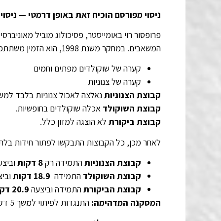
ניסוי מפורסם הוכיח זאת באופן דרמטי — ניסוי 
פרופסור רוי באומייסטר, פסיכולוג מוביל מאוניברסי
המשאבים. במחקר משנת 1998, הוא הזמין משתתפים רעבים למעבדה והציב לפניהם שני סוגי מזון:
קערה של שוקולדים מפתים וחמים
קערה של צנוניות
קבוצת הצנוניות
נאלצה לאכול צנוניות בלבד למשך 5 דקות תוך התנגדות לפיתוי השוק
קבוצת השוקולד
אכלה שוקולדים בחופשיות.
קבוצת ביקורת
לא הוצגה למזון כלל.
לאחר מכן, כל הקבוצות התבקשו לפתור חידות בלתי
קבוצת הצנוניות
התמידה רק
8
דקות
וביצעה 19.4 ני
קבוצת השוקולד
התמידה
18.9
דקות
וביצעה 4.3
קבוצת הביקורת
התמידה וביצעה
20.9
דקו
המסקנה המדהימה
:
התנגדות לפיתוי למשך 5 דקות בלבד הפחיתה את ההתמדה ב-50%!