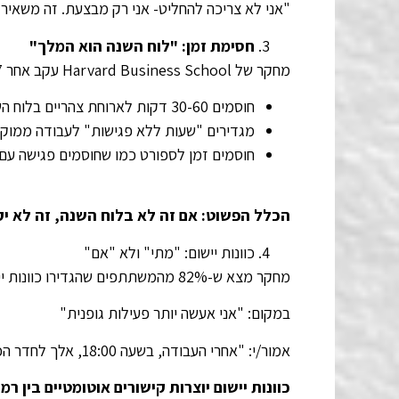
"אני לא צריכה להחליט- אני רק מבצעת. זה משאיר
חסימת זמן: "לוח השנה הוא המלך"
מחקר של Harvard Business School עקב אחר 27 מנכ״לים ומצא שמנהלים מצליחים:
חוסמים 30-60 דקות לארוחת צהריים בלוח השנה -ללא פגישות.
מגדירים "שעות ללא פגישות" לעבודה ממוק
חוסמים זמן לספורט כמו שחוסמים פגישה עם 
הכלל הפשוט: אם זה לא בלוח השנה, זה לא יק
כוונות יישום: "מתי" ולא "אם"
מחקר מצא ש-82% מהמשתתפים שהגדירו כוונות יישום הצליחו לעמוד במטרות ההרגלים שלהם.
במקום: "אני אעשה יותר פעילות גופנית"
אמור/י: "אחרי העבודה, בשעה 18:00, אלך לחדר הכושר"
כוונות יישום יוצרות קישורים אוטומטיים בין 