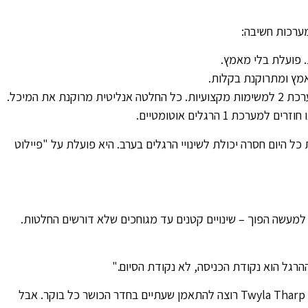
מערכות חשיבה:
והנה הבעיה: מנהלים ומנהלות משתמשים ביתר במערכת 2 למשימות מקצועיות. כל החלטה אנליטית מרוקנת את המיכל.
היום חסרה יכולת לשינויי הרגלים בערב. היא פועלת על "פיילוט
א למעשה הפוך – שינויים קטנים עד מגוחכים שלא דורשים החלטות.
רגל הוא נקודת הכניסה, לא נקודת הסיום."
דוגמה מהעולם האמיתי: רקדנית הבלט המפורסמת Twyla Tharp רוצה להתאמן שעתיים בחדר הכושר כל בוקר. אבל