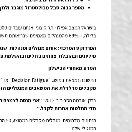
מספר גבוה סבל מכולסטרול מוגבר ולחץ 
בלילה, ו-69% מהמנהלים מאמינים שבריאותם תשתפר אם יעבדו פחות – אך מתקשים ליישם זאת בפועל.
הפרדוקס המרכזי: אותם מנהלים ומנהלות שנכ
מיליונים ובהובלת צוותים גדולים ובהשלמת פר
המדע מאחורי הכישלון
התשובה נמצאת במושג "Decision Fatigue" או "עייפות החלטות" הוא תופעה מדעית נחקרת שבה
מקבלים מדלדלת את המשאבים המנטליים הזמ
ברק אובמה הסביר ב-2012:
"אני מנסה לצמצם הח
מדי החלטות אחרות לקבל."
הנתונ
המנטלי שלנו.