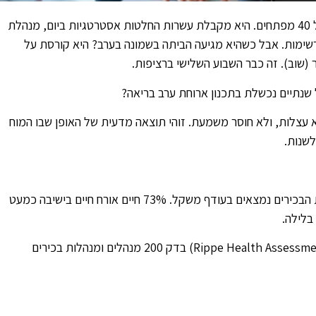
רונית, מנהלת פיתוח בחברת סייבר, מנהלת צוות של 40 מפתחים. היא מקבלת עשרות החלטות אסטרטגיות ביום, מנהלת
רשימות. אבל כשהיא מגיעה הביתה בשמונה בערב? היא קורסת על
(שוב). זה כבר השבוע השלישי ברציפות.
 שנתיים נכשלת בתכנון ארוחת ערב בריאה?
 עצלות, ולא חוסר משמעת. זוהי תוצאה מדעית של האופן שבו המוח
לשנות.
בואו נדבר על המציאות: 82% מהמנהלים והמנהלות הבכירים נמצאים בעודף משקל. 73% חיים אורח חיים בישיבה כמעט
מחקר שנערך במרפאת הערכת בריאות של ריפ (Rippe Health Assessment) בדק 200 מנהלים ומנהלות בכירים