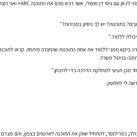
"שלום," אמרתי ללא היסוס "שמי איריס מושלי, הגעתי לכאן עם גיסי דן מושלי, אשר רכש מכם את התוכנה ARC+ ואני
? בתוכנות? יש לך ניסיון במכירות?"
כולה ללמוד."
 ביקש ממני ללמוד את אחת התוכנות שהחברה פיתחה. קראו לתוכנה
ר מכן תגיעי למחלקת הדרכה כדי להיבחן."
ה לי לחלוטין.
לה, כפרילנסר, להתחיל שווק את התוכנה לארגונים בצפון, והם מצדם