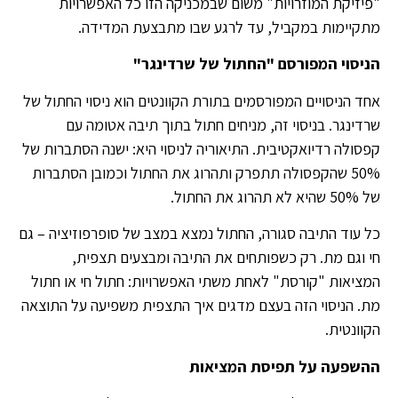
"פיזיקת המוזרויות" משום שבמכניקה הזו כל האפשרויות
מתקיימות במקביל, עד לרגע שבו מתבצעת המדידה.
הניסוי המפורסם "החתול של שרדינגר"
אחד הניסויים המפורסמים בתורת הקוונטים הוא ניסוי החתול של
שרדינגר. בניסוי זה, מניחים חתול בתוך תיבה אטומה עם
קפסולה רדיואקטיבית. התיאוריה לניסוי היא: ישנה הסתברות של
50% שהקפסולה תתפרק ותהרוג את החתול וכמובן הסתברות
של 50% שהיא לא תהרוג את החתול.
כל עוד התיבה סגורה, החתול נמצא במצב של סופרפוזיציה – גם
חי וגם מת. רק כשפותחים את התיבה ומבצעים תצפית,
המציאות "קורסת" לאחת משתי האפשרויות: חתול חי או חתול
מת. הניסוי הזה בעצם מדגים איך התצפית משפיעה על התוצאה
הקוונטית.
ההשפעה על תפיסת המציאות