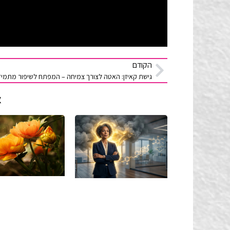
הקודם
א