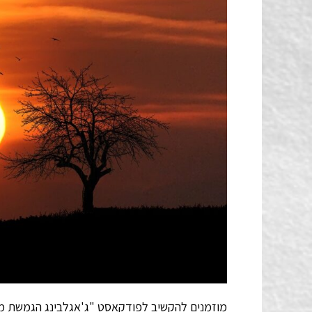
מוזמנים להקשיב לפודקאסט "ג'אגלבינג הגמשת מס