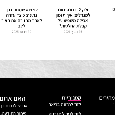
ם
חלק 2: כרונו-תזונה
למצוא שמחה דרך
למנהלים: איך תזמון
נתינה: כיצד עזרה
אכילה משפיע על
לאחר מחזירה את האור
קבלת החלטות?
ללב
16 במרץ 2026
30 בינואר 2025
האם אתם מ
מהירים
קטגוריות
לזוז לתזונה בריאה
אם יש לכם תוכן מ
פיתוח התודעה, י
לזוז לניהול אנרגיה