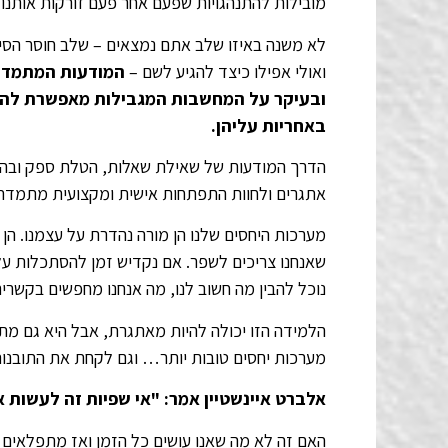
מובילות להתנהגויות שפעם אחר פעם זורקות אותנו 
לא משנה באיזו שלב אתם נמצאים – שלב חוסר הסיפוק
ואולי אפילו כיצד להגיע לשם –
המודעות המתמדת 
ובעיקר על המחשבות המגבילות מאפשרת להבי
באחריות עליהן.
הדרך המודעות של שאילת שאלות, הטלת ספק ובה
אתגרים ולחוות התפתחות אישית ומקצועית מתמדת
מערכות היחסים שלנו הן מורה נהדרת על עצמנו. ה
שאנחנו צריכים לשפר. אם נקדיש זמן להסתכלות על
נוכל להבין מה חשוב לנו, מה אנחנו מחפשים בקשרים
הלמידה הזו יכולה להיות מאתגרת, אבל היא גם מתגמ
מערכות יחסים טובות יותר… וגם לקחת את התובנות 
אלברט איינשטיין אמר: "אי שפיות זה לעשות א
האם זה לא מה שאנו עושים כל הזמן ואז מתפלאים ש