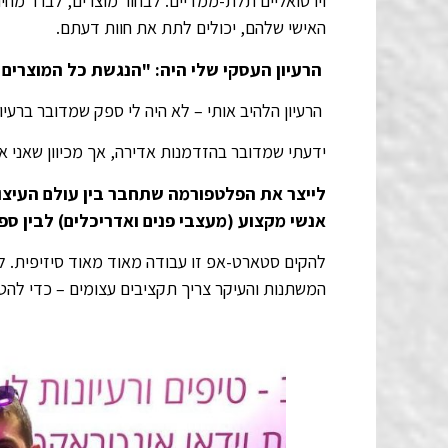
וירטואליים תלת-ממדיים. לבחור מוצרים, לברר מ
האישי שלהם, יכולים לתת את חוות דעתם.
הרעיון העסקי שלי היה: "הנגשת כל המוצרים 
הרעיון הלהיב אותי – לא היה לי ספק שמדובר ברעיון
ידעתי שמדובר בהזדמנות אדירה, אך מכיוון שאני א
לייצר את הפלטפורמה שתחבר בין עולם העיצוב
אנשי מקצוע (מעצבי פנים ואדריכלים) לבין ספק
להקים סטארט-אפ זו עבודה מאוד מאוד סיזיפית. לה
המשתנות והעיקר צריך תקציבים עצומים – כדי להט